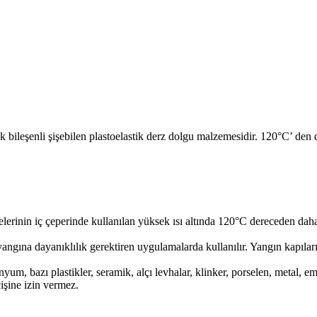
k bileşenli şişebilen plastoelastik derz dolgu malzemesidir. 120°C’ den
elerinin iç çeperinde kullanılan yüksek ısı altında 120°C dereceden dah
angına dayanıklılık gerektiren uygulamalarda kullanılır. Yangın kapılar
nyum, bazı plastikler, seramik, alçı levhalar, klinker, porselen, metal,
şine izin vermez.