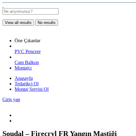
View all results
No results
Öne Çıkanlar
PVC Pencere
Cam Balkon
Montajcı
Anasayfa
Tedarikçi Ol
Montaj Servisi Ol
Giriş yap
Soudal – Firecryl FR Yangın Mastiği