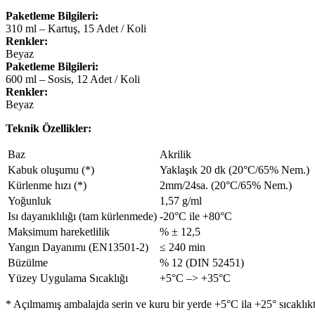
Paketleme Bilgileri:
310 ml – Kartuş, 15 Adet / Koli
Renkler:
Beyaz
Paketleme Bilgileri:
600 ml – Sosis, 12 Adet / Koli
Renkler:
Beyaz
Teknik Özellikler:
Baz
Akrilik
Kabuk oluşumu (*)
Yaklaşık 20 dk (20°C/65% Nem.)
Kürlenme hızı (*)
2mm/24sa. (20°C/65% Nem.)
Yoğunluk
1,57 g/ml
Isı dayanıklılığı (tam kürlenmede)
-20°C ile +80°C
Maksimum hareketlilik
% ± 12,5
Yangın Dayanımı (EN13501-2)
≤ 240 min
Büzülme
% 12 (DIN 52451)
Yüzey Uygulama Sıcaklığı
+5°C –> +35°C
* Açılmamış ambalajda serin ve kuru bir yerde +5°C ila +25° sıcaklıkt