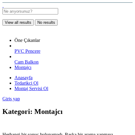
View all results
No results
Öne Çıkanlar
PVC Pencere
Cam Balkon
Montajcı
Anasayfa
Tedarikçi Ol
Montaj Servisi Ol
Giriş yap
Kategori:
Montajcı
Herhangi bir sonuç bulunamadı. Başka bir arama yapmayı