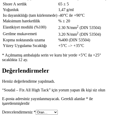
Shore A sertlik
65 ± 5
Yoğunluk
1,47 g/ml
Isı dayanıklılığı (tam kürlenmede)
-40°C ile +90°C
Maksimum hareketlilik
% ± 20
2
Elastikiyet modülü (%100)
2.30 N/mm
(DIN 53504)
2
Gerilme mukavemeti
3.20 N/mm
(DIN 53504)
Kopma noktasında uzama
%400 (DIN 53504)
Yüzey Uygulama Sıcaklığı
+5°C –> +35°C
* Açılmamış ambalajda serin ve kuru bir yerde +5°C ila +25°
sıcaklıkta 12 ay.
Değerlendirmeler
Henüz değerlendirme yapılmadı.
“Soudal – Fix All High Tack” için yorum yapan ilk kişi siz olun
E-posta adresiniz yayınlanmayacak.
Gerekli alanlar
*
ile
işaretlenmişlerdir
Derecelendirmeniz
*