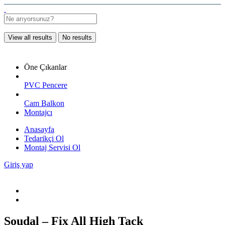
View all results
No results
Öne Çıkanlar
PVC Pencere
Cam Balkon
Montajcı
Anasayfa
Tedarikçi Ol
Montaj Servisi Ol
Giriş yap
Soudal – Fix All High Tack