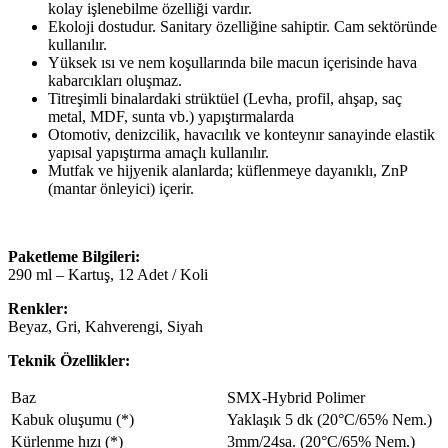
kolay işlenebilme özelliği vardır.
Ekoloji dostudur. Sanitary özelliğine sahiptir. Cam sektöründe
kullanılır.
Yüksek ısı ve nem koşullarında bile macun içerisinde hava
kabarcıkları oluşmaz.
Titreşimli binalardaki strüktüel (Levha, profil, ahşap, saç
metal, MDF, sunta vb.) yapıştırmalarda
Otomotiv, denizcilik, havacılık ve konteynır sanayinde elastik
yapısal yapıştırma amaçlı kullanılır.
Mutfak ve hijyenik alanlarda; küflenmeye dayanıklı, ZnP
(mantar önleyici) içerir.
Paketleme Bilgileri:
290 ml – Kartuş, 12 Adet / Koli
Renkler:
Beyaz, Gri, Kahverengi, Siyah
Teknik Özellikler:
Baz
SMX-Hybrid Polimer
Kabuk oluşumu (*)
Yaklaşık 5 dk (20°C/65% Nem.)
Kürlenme hızı (*)
3mm/24sa. (20°C/65% Nem.)