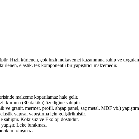
ir. Hızlı kürlenen, çok hızlı mukavemet kazanımına sahip ve uygulandı
ürlenen, elastik, tek komponentli bir yapıştırıcı malzemedir.
erisinde malzeme koparılamaz hale gelir.
 kuruma (30 dakika) özelligine sahiptir.
mik ve granit, mermer, profil, ahşap panel, saç metal, MDF vb.) yapıştırm
stik yapısal yapıştırma için geliştirilmiştir.
ne sahiptir. Kokusuz ve Ekoloji dostudur.
 yapışır. Leke bırakmaz.
rcıkları oluşmaz.