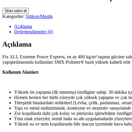
Ürün satın al
Kategoriler:
Silikon/Mastik
Açıklama
Değerlendirmeler (0)
Açıklama
Fix ALL Extreme Power Express, en az 400 kg/m² taşıma gücüne sahipt
yapıştırılmasında kullanılan SMX-Polimer® bazlı yüksek kaliteli nötr k
Kullanım Alanları
Yüksek ön yapışma (ilk tutunma) özelligine sahip. 30 dakika iç
Hemen hemen her türlü yüzeyde çok yüksek yapışma ve çok hızlı
Titreşimli binalardaki strüktürel (Levha, çelik, paslanmaz, sera
Yapı ve metal endüstrisinde, konteynır ve otomotiv sanayisinde ela
Zor koşullarda dahi çok kolay ve pürüzsüz işlenebilme özelligi
Tüm ıslak yüzeyler, nemli hatta su altı uygulamalarda yüzeylere
Yüksek ısı ve nem koşullarında bile macun içerisinde hava kaba