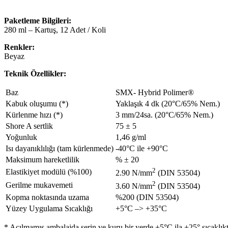
Paketleme Bilgileri:
280 ml – Kartuş, 12 Adet / Koli
Renkler:
Beyaz
Teknik Özellikler:
Baz
SMX- Hybrid Polimer®
Kabuk oluşumu (*)
Yaklaşık 4 dk (20°C/65% Nem.)
Kürlenme hızı (*)
3 mm/24sa. (20°C/65% Nem.)
Shore A sertlik
75 ± 5
Yoğunluk
1,46 g/ml
Isı dayanıklılığı (tam kürlenmede)
-40°C ile +90°C
Maksimum hareketlilik
% ± 20
2
Elastikiyet modülü (%100)
2.90 N/mm
(DIN 53504)
2
Gerilme mukavemeti
3.60 N/mm
(DIN 53504)
Kopma noktasında uzama
%200 (DIN 53504)
Yüzey Uygulama Sıcaklığı
+5°C –> +35°C
* Açılmamış ambalajda serin ve kuru bir yerde +5°C ila +25° sıcaklıkt