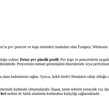
ırat’ın pvc pencere ve kapı sistemleri markaları olan Fıratpen, Winhouse
uluğu yoktur.
Detay pvc plastik profil
, Pvc kapı ve pencerelerin uygula
edilmektedir. Pencerenin mimari görünüşünü düzenlemek veya performansı
anı bulmalarını sağlar. Ayrıca, farklı üretici firmaların sahip olduğu de
mlerinde kullanılır olmamalarıdır. İnşaat, tarım sektörü (seracılık vs), i
leri
nedeni ile farklı alanlarda kullanılma kolaylığı sağlamaktadır.