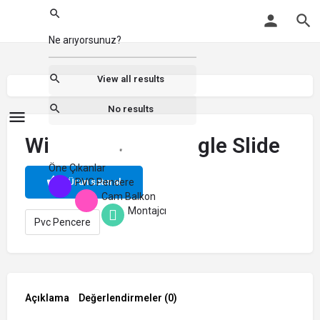
View all results
No results
Windeck LOFT Single Slide
Öne Çıkanlar
PVC Pencere
Ürün satın al
Cam Balkon
Montajcı
Pvc Pencere
Açıklama
Değerlendirmeler (0)