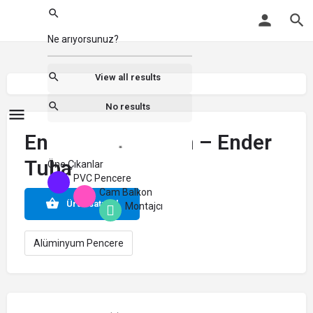
View all results
No results
Ender Alüminyum – Ender
Tuba
Öne Çıkanlar
PVC Pencere
Cam Balkon
Ürün satın al
Montajcı
Alüminyum Pencere