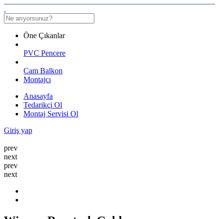
Öne Çıkanlar
PVC Pencere
Cam Balkon
Montajcı
Anasayfa
Tedarikçi Ol
Montaj Servisi Ol
Giriş yap
prev
next
prev
next