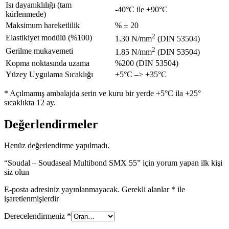
Isı dayanıklılığı (tam
-40°C ile +90°C
kürlenmede)
Maksimum hareketlilik
% ± 20
2
Elastikiyet modülü (%100)
1.30 N/mm
(DIN 53504)
2
Gerilme mukavemeti
1.85 N/mm
(DIN 53504)
Kopma noktasında uzama
%200 (DIN 53504)
Yüzey Uygulama Sıcaklığı
+5°C –> +35°C
* Açılmamış ambalajda serin ve kuru bir yerde +5°C ila +25°
sıcaklıkta 12 ay.
Değerlendirmeler
Henüz değerlendirme yapılmadı.
“Soudal – Soudaseal Multibond SMX 55” için yorum yapan ilk kişi
siz olun
E-posta adresiniz yayınlanmayacak.
Gerekli alanlar
*
ile
işaretlenmişlerdir
Derecelendirmeniz
*