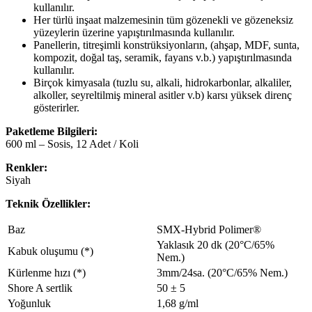
kullanılır.
Her türlü inşaat malzemesinin tüm gözenekli ve gözeneksiz
yüzeylerin üzerine yapıştırılmasında kullanılır.
Panellerin, titreşimli konstrüksiyonların, (ahşap, MDF, sunta,
kompozit, doğal taş, seramik, fayans v.b.) yapıştırılmasında
kullanılır.
Birçok kimyasala (tuzlu su, alkali, hidrokarbonlar, alkaliler,
alkoller, seyreltilmiş mineral asitler v.b) karsı yüksek direnç
gösterirler.
Paketleme Bilgileri:
600 ml – Sosis, 12 Adet / Koli
Renkler:
Siyah
Teknik Özellikler:
Baz
SMX-Hybrid Polimer®
Yaklasık 20 dk (20°C/65%
Kabuk oluşumu (*)
Nem.)
Kürlenme hızı (*)
3mm/24sa. (20°C/65% Nem.)
Shore A sertlik
50 ± 5
Yoğunluk
1,68 g/ml