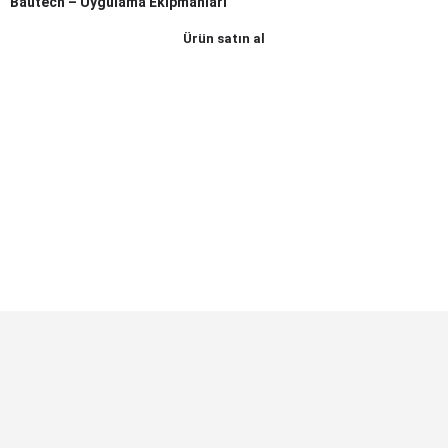
Bautech – Uygulama Ekipmanları
Ürün satın al
© Made by Bipencere Bilişim A.Ş.