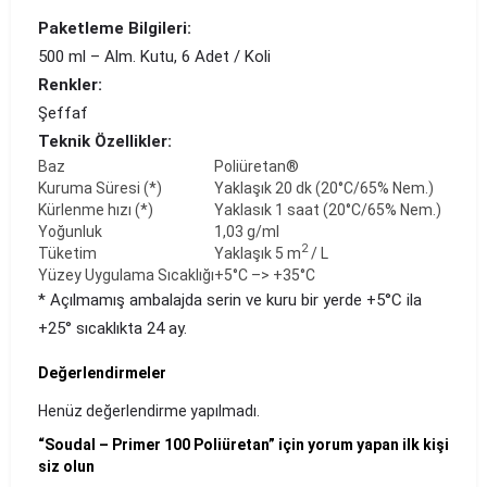
Paketleme Bilgileri:
500 ml – Alm. Kutu, 6 Adet / Koli
Renkler:
Şeffaf
Teknik Özellikler:
Baz
Poliüretan®
Kuruma Süresi (*)
Yaklaşık 20 dk (20°C/65% Nem.)
Kürlenme hızı (*)
Yaklasık 1 saat (20°C/65% Nem.)
Yoğunluk
1,03 g/ml
2
Tüketim
Yaklaşık 5 m
/ L
Yüzey Uygulama Sıcaklığı
+5°C –> +35°C
* Açılmamış ambalajda serin ve kuru bir yerde +5°C ila
+25° sıcaklıkta 24 ay.
Değerlendirmeler
Henüz değerlendirme yapılmadı.
“Soudal – Primer 100 Poliüretan” için yorum yapan ilk kişi
siz olun