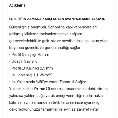
Açıklama
ESTETİĞİN ZAMANA KARŞI KOYAN AVANTAJLARINI YAŞAYIN.
Güvenliğiniz önemlidir. Schönline kapı vepencereleri
gelişmiş kilitleme mekanizmalarıve sağlam
çerçevelerlebirlikte gelir, siz ve sevdikleriniz için uzun yıllar
boyunca güvenlik ve gönül rahatlığı sağlar.
• Profil Genişliği 70 mm
• Odacık Sayısı 6
• Profil Et Kalınlığı 2,5 mm
2
• Isı İletkenliği 1,1 W/m
K
• Isı Yalıtımında %50’ye varan Tasarruf Sağlar
Yüksek kaliteli
Prime70
serimizi tasarımınıza dahil etmek,
yalnızca yalıtım sağlayarak enerji verimliliğini artırmakla
kalmaz, aynı zamanda estetik tercihlerinize uyarak iç
dekorasyonunuzu tamamlar ve evinize zarafet katar.