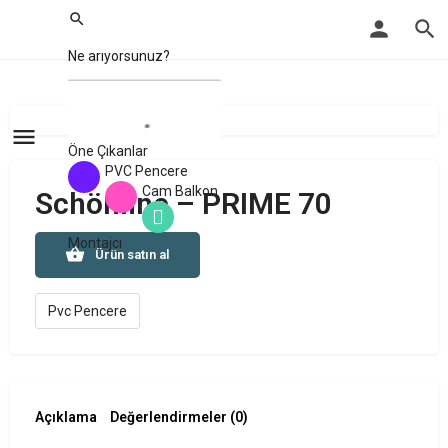
Öne Çıkanlar
PVC Pencere
Cam Balkon
Schönline – PRIME 70
Montajcı
Ürün satın al
Pvc Pencere
Açıklama
Değerlendirmeler (0)