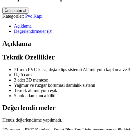
Ürün satın al
Kategoriler:
Pvc Kapı
Açıklama
Değerlendirmeler (0)
Açıklama
Teknik Özellikler
71 mm PVC kasa, dışta klips sistemli Alüminyum kaplama v
Üçlü cam
3 adet 3D menteşe
Yağmur ve rüzgar koruması damlalık sistemi
Termik alüminyum eşik
5 noktadan kanca kilitli
Değerlendirmeler
Henüz değerlendirme yapılmadı.
“Europen – PVC Kapılar – Smart Plus Seri” için yorum yapan ilk kişi