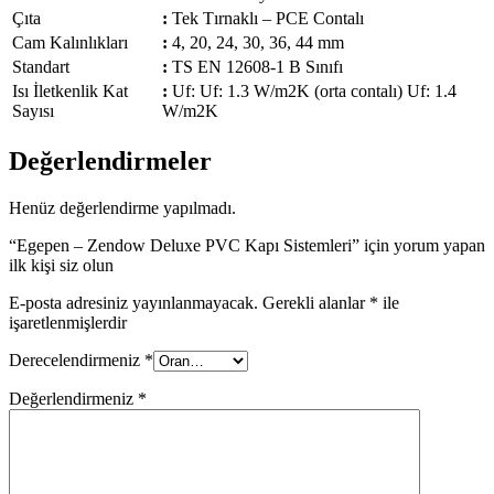
Çıta
:
Tek Tırnaklı – PCE Contalı
Cam Kalınlıkları
:
4, 20, 24, 30, 36, 44 mm
Standart
:
TS EN 12608-1 B Sınıfı
Isı İletkenlik Kat
:
Uf: Uf: 1.3 W/m2K (orta contalı) Uf: 1.4
Sayısı
W/m2K
Değerlendirmeler
Henüz değerlendirme yapılmadı.
“Egepen – Zendow Deluxe PVC Kapı Sistemleri” için yorum yapan
ilk kişi siz olun
E-posta adresiniz yayınlanmayacak.
Gerekli alanlar
*
ile
işaretlenmişlerdir
Derecelendirmeniz
*
Değerlendirmeniz
*