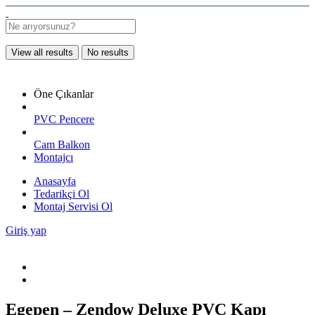
View all results
No results
Öne Çıkanlar
PVC Pencere
Cam Balkon
Montajcı
Anasayfa
Tedarikçi Ol
Montaj Servisi Ol
Giriş yap
Egepen – Zendow Deluxe PVC Kapı