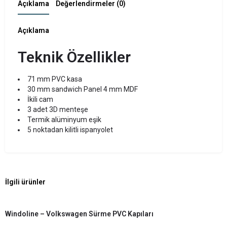
Açıklama
Değerlendirmeler (0)
Açıklama
Teknik Özellikler
71 mm PVC kasa
30 mm sandwich Panel 4 mm MDF
İkili cam
3 adet 3D menteşe
Termik alüminyum eşik
5 noktadan kilitli ispanyolet
İlgili ürünler
Windoline – Volkswagen Sürme PVC Kapıları