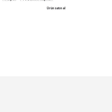
Ürün satın al
© Made by Bipencere Bilişim A.Ş.