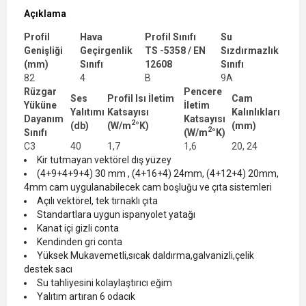
Açıklama
Profil
Hava
Profil Sınıfı
Su
Genişliği
Geçirgenlik
TS -5358 / EN
Sızdırmazlık
(mm)
Sınıfı
12608
Sınıfı
82
4
B
9A
Rüzgar
Pencere
Ses
Profil Isı İletim
Cam
Yüküne
İletim
Yalıtımı
Katsayısı
Kalınlıkları
Dayanım
Katsayısı
2
(db)
(W/m
°K)
(mm)
2
Sınıfı
(W/m
°K)
C3
40
1,7
1,6
20, 24
Kir tutmayan vektörel dış yüzey
(4+9+4+9+4) 30 mm , (4+16+4) 24mm, (4+12+4) 20mm,
4mm cam uygulanabilecek cam boşluğu ve çıta sistemleri
Açılı vektörel, tek tırnaklı çıta
Standartlara uygun ispanyolet yatağı
Kanat içi gizli conta
Kendinden gri conta
Yüksek Mukavemetli,sıcak daldırma,galvanizli,çelik
destek sacı
Su tahliyesini kolaylaştırıcı eğim
Yalıtım artıran 6 odacık