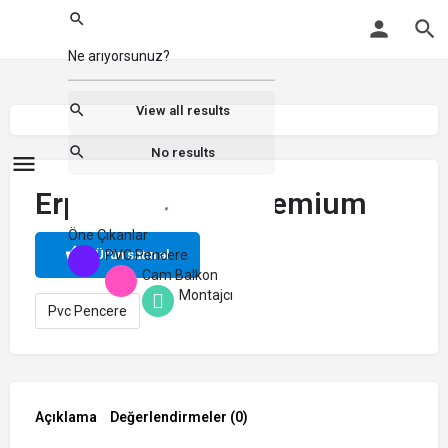
View all results
No results
Erpen – 82mm Premium
Öne Çıkanlar
PVC Pencere
Ürün satın al
Cam Balkon
Montajcı
Pvc Pencere
Açıklama
Değerlendirmeler (0)