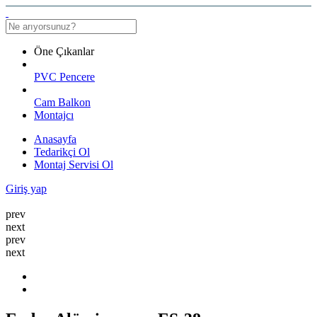
Öne Çıkanlar
PVC Pencere
Cam Balkon
Montajcı
Anasayfa
Tedarikçi Ol
Montaj Servisi Ol
Giriş yap
prev
next
prev
next