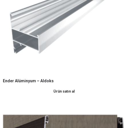
Ender Alüminyum – Aldoks
Ürün satın al