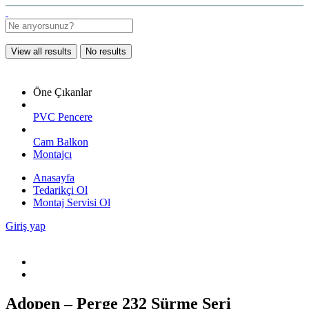
View all results
No results
Öne Çıkanlar
PVC Pencere
Cam Balkon
Montajcı
Anasayfa
Tedarikçi Ol
Montaj Servisi Ol
Giriş yap
Adopen – Perge 232 Sürme Seri