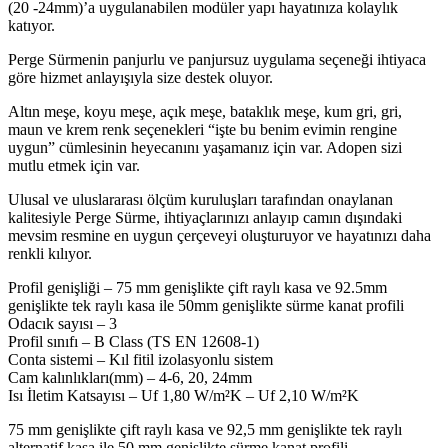
(20 -24mm)’a uygulanabilen modüler yapı hayatınıza kolaylık
katıyor.
Perge Sürmenin panjurlu ve panjursuz uygulama seçeneği ihtiyaca
göre hizmet anlayışıyla size destek oluyor.
Altın meşe, koyu meşe, açık meşe, bataklık meşe, kum gri, gri,
maun ve krem renk seçenekleri “işte bu benim evimin rengine
uygun” cümlesinin heyecanını yaşamanız için var. Adopen sizi
mutlu etmek için var.
Ulusal ve uluslararası ölçüm kuruluşları tarafından onaylanan
kalitesiyle Perge Sürme, ihtiyaçlarınızı anlayıp camın dışındaki
mevsim resmine en uygun çerçeveyi oluşturuyor ve hayatınızı daha
renkli kılıyor.
Profil genişliği – 75 mm genişlikte çift raylı kasa ve 92.5mm
genişlikte tek raylı kasa ile 50mm genişlikte sürme kanat profili
Odacık sayısı – 3
Profil sınıfı – B Class (TS EN 12608-1)
Conta sistemi – Kıl fitil izolasyonlu sistem
Cam kalınlıkları(mm) – 4-6, 20, 24mm
Isı İletim Katsayısı – Uf 1,80 W/m²K – Uf 2,10 W/m²K
75 mm genişlikte çift raylı kasa ve 92,5 mm genişlikte tek raylı
alternatif kasa ile 50 mm genişlikte sürme kanat profili