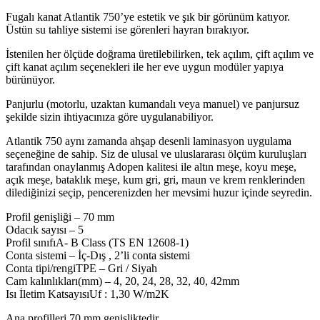
Fugalı kanat Atlantik 750’ye estetik ve şık bir görünüm katıyor.
Üstün su tahliye sistemi ise görenleri hayran bırakıyor.
İstenilen her ölçüde doğrama üretilebilirken, tek açılım, çift açılım ve
çift kanat açılım seçenekleri ile her eve uygun modüler yapıya
bürünüyor.
Panjurlu (motorlu, uzaktan kumandalı veya manuel) ve panjursuz
şekilde sizin ihtiyacınıza göre uygulanabiliyor.
Atlantik 750 aynı zamanda ahşap desenli laminasyon uygulama
seçeneğine de sahip. Siz de ulusal ve uluslararası ölçüm kuruluşları
tarafından onaylanmış Adopen kalitesi ile altın meşe, koyu meşe,
açık meşe, bataklık meşe, kum gri, gri, maun ve krem renklerinden
dilediğinizi seçip, pencerenizden her mevsimi huzur içinde seyredin.
Profil genişliği – 70 mm
Odacık sayısı – 5
Profil sınıfıA- B Class (TS EN 12608-1)
Conta sistemi – İç-Dış , 2’li conta sistemi
Conta tipi/rengiTPE – Gri / Siyah
Cam kalınlıkları(mm) – 4, 20, 24, 28, 32, 40, 42mm
Isı İletim KatsayısıUf : 1,30 W/m2K
Ana profilleri 70 mm genişliktedir.