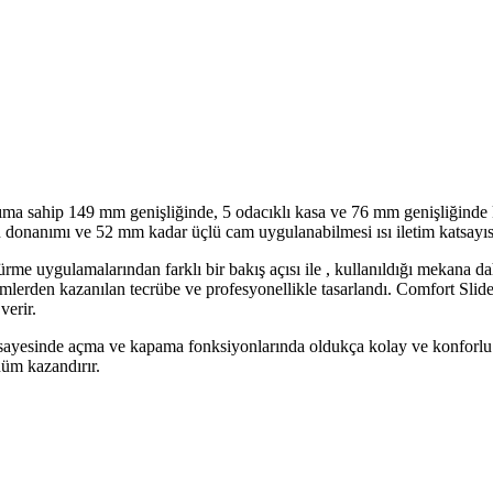
ma sahip 149 mm genişliğinde, 5 odacıklı kasa ve 76 mm genişliğinde ka
an donanımı ve 52 mm kadar üçlü cam uygulanabilmesi ısı iletim katsayıs
me uygulamalarından farklı bir bakış açısı ile , kullanıldığı mekana d
imlerden kazanılan tecrübe ve profesyonellikle tasarlandı. Comfort Slid
verir.
sayesinde açma ve kapama fonksiyonlarında oldukça kolay ve konforlu 
nüm kazandırır.