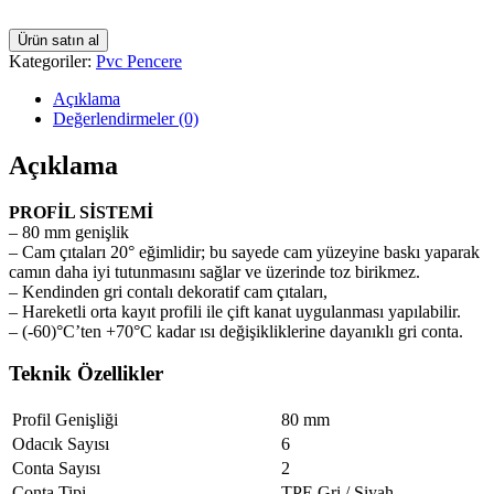
Ürün satın al
Kategoriler:
Pvc Pencere
Açıklama
Değerlendirmeler (0)
Açıklama
PROFİL SİSTEMİ
– 80 mm genişlik
– Cam çıtaları 20° eğimlidir; bu sayede cam yüzeyine baskı yaparak
camın daha iyi tutunmasını sağlar ve üzerinde toz birikmez.
– Kendinden gri contalı dekoratif cam çıtaları,
– Hareketli orta kayıt profili ile çift kanat uygulanması yapılabilir.
– (-60)°C’ten +70°C kadar ısı değişikliklerine dayanıklı gri conta.
Teknik Özellikler
Profil Genişliği
80 mm
Odacık Sayısı
6
Conta Sayısı
2
Conta Tipi
TPE Gri / Siyah