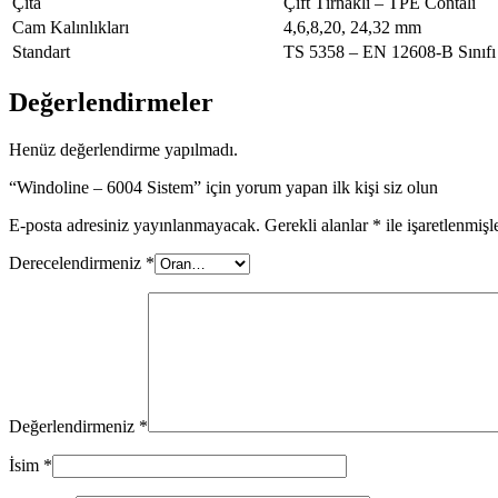
Çıta
Çift Tırnaklı – TPE Contalı
Cam Kalınlıkları
4,6,8,20, 24,32 mm
Standart
TS 5358 – EN 12608-B Sınıfı
Değerlendirmeler
Henüz değerlendirme yapılmadı.
“Windoline – 6004 Sistem” için yorum yapan ilk kişi siz olun
E-posta adresiniz yayınlanmayacak.
Gerekli alanlar
*
ile işaretlenmişl
Derecelendirmeniz
*
Değerlendirmeniz
*
İsim
*