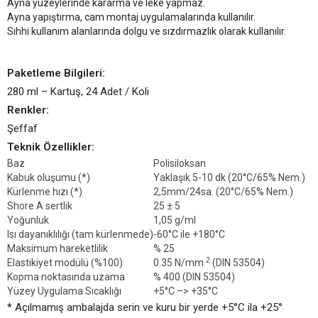
Ayna yüzeylerinde kararma ve leke yapmaz.
Ayna yapıştırma, cam montaj uygulamalarında kullanılır.
Sıhhi kullanım alanlarında dolgu ve sızdırmazlık olarak kullanılır.
Paketleme Bilgileri:
280 ml – Kartuş, 24 Adet / Koli
Renkler:
Şeffaf
Teknik Özellikler:
Baz
Polisiloksan
Kabuk oluşumu (*)
Yaklaşık 5-10 dk (20°C/65% Nem.)
Kürlenme hızı (*)
2,5mm/24sa. (20°C/65% Nem.)
Shore A sertlik
25 ± 5
Yoğunluk
1,05 g/ml
Isı dayanıklılığı (tam kürlenmede)
-60°C ile +180°C
Maksimum hareketlilik
% 25
2
Elastikiyet modülü (%100)
0.35 N/mm
(DIN 53504)
Kopma noktasında uzama
% 400 (DIN 53504)
Yüzey Uygulama Sıcaklığı
+5°C –> +35°C
* Açılmamış ambalajda serin ve kuru bir yerde +5°C ila +25°