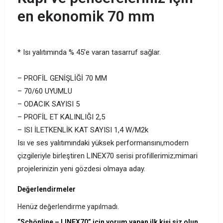
en ekonomik 70 mm
* Isı yalıtımında % 45’e varan tasarruf sağlar.
– PROFİL GENİŞLİĞİ 70 MM
– 70/60 UYUMLU
– ODACIK SAYISI 5
– PROFİL ET KALINLIĞI 2,5
– ISI İLETKENLİK KAT SAYISI 1,4 W/M2k
Isı ve ses yalıtımındaki yüksek performansını,modern
çizgileriyle birleştiren LINEX70 serisi profillerimiz;mimari
projelerinizin yeni gözdesi olmaya aday.
Değerlendirmeler
Henüz değerlendirme yapılmadı.
“Schönline – LINEX70” için yorum yapan ilk kişi siz olun