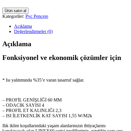
Ürün satın al
Kategoriler:
Pvc Pencere
Açıklama
Değerlendirmeler (0)
Açıklama
Fonksiyonel ve ekonomik çözümler için
* Isı yalıtımında %35’e varan tasarruf sağlar.
– PROFİL GENİŞLİĞİ 60 MM
– ODACIK SAYISI 4
– PROFİL ET KALINLIĞI 2,3
– ISI İLETKENLİK KAT SAYISI 1,55 W/M2k
Ilık iklim koşullarındaki yaşam alanlarınızın ihtiyaçlarını
karşılayacak olan LINEX60 serisi profillerimiz, estetiğin yanı sıra