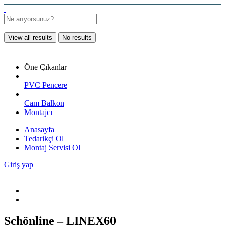
View all results
No results
Öne Çıkanlar
PVC Pencere
Cam Balkon
Montajcı
Anasayfa
Tedarikçi Ol
Montaj Servisi Ol
Giriş yap
Schönline – LINEX60