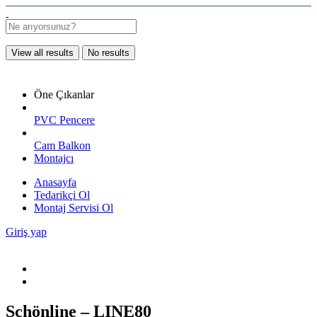
View all results
No results
Öne Çıkanlar
PVC Pencere
Cam Balkon
Montajcı
Anasayfa
Tedarikçi Ol
Montaj Servisi Ol
Giriş yap
Schönline – LINE80