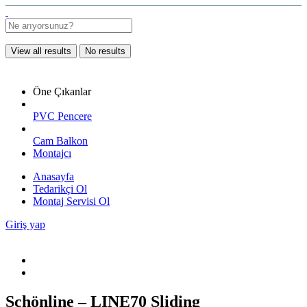
View all results
No results
Öne Çıkanlar
PVC Pencere
Cam Balkon
Montajcı
Anasayfa
Tedarikçi Ol
Montaj Servisi Ol
Giriş yap
Schönline – LINE70 Sliding