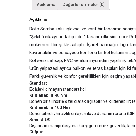
Açıklama
Değerlendirmeler (0)
Açıklama
Roto Samba kolu, işlevsel ve zarif bir tasarıma sahi
“Şekil fonksiyonu takip eder” tasarım ilkesine göre Ro
mükemmel bir şekle sahiptir. İşaret parmağı oluğu, t
kavranabilir ve bu sayede konforlu bir kol kullanımı sağ
Kol serisi; ahşap, PVC ve alüminyumdan yapılmış tek/çi
Ürün yelpazesi ayrıca balkon ve teras kapıları için iki fa
Farklı güvenlik ve konfor gereklilikleri için seçim yapa
Standart
Ek işlevi olmayan standart kol.
Kilitlenebilir 40 Nm
Dönen bir silindirle özel olarak açılabilir ve kilitlenebili
Kilitlenebilir 100 Nm
Döner silindir; hırsızlık önleyen ilave donanım ürünü (DIN
Secustik®
Dışarıdan manipülasyona karşı görünmez güvenlik; kendi
Düğme