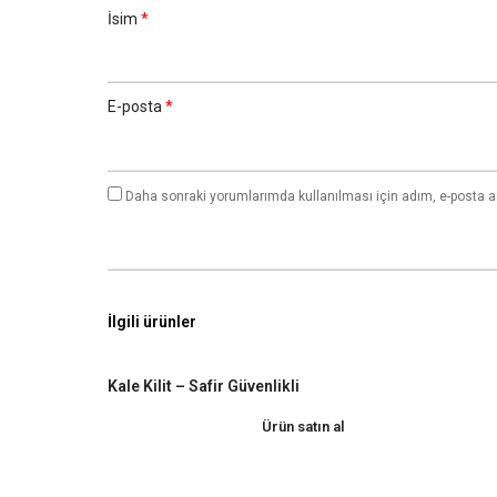
İsim
*
E-posta
*
Daha sonraki yorumlarımda kullanılması için adım, e-posta a
İlgili ürünler
Kale Kilit – Safir Güvenlikli
Ürün satın al