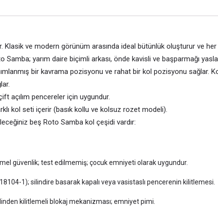
ptir. Klasik ve modern görünüm arasında ideal bütünlük oluşturur ve 
to Samba; yarım daire biçimli arkası, önde kavisli ve başparmağı yasla
anımlanmış bir kavrama pozisyonu ve rahat bir kol pozisyonu sağlar. 
lar.
ft açılım pencereler için uygundur.
rklı kol seti içerir (basık kollu ve kolsuz rozet modeli).
bileceğiniz beş Roto Samba kol çeşidi vardır:
r; temel güvenlik; test edilmemiş; çocuk emniyeti olarak uygundur.
 18104-1); silindire basarak kapalı veya vasistaslı pencerenin kilitlemesi.
nden kilitlemeli blokaj mekanizması; emniyet pimi.