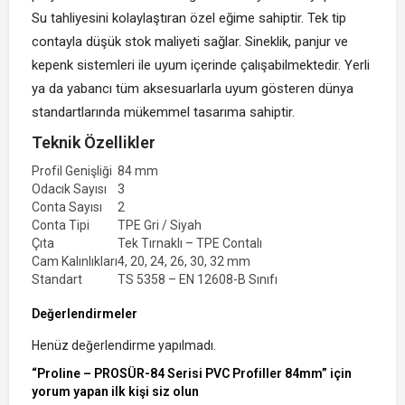
Su tahliyesini kolaylaştıran özel eğime sahiptir. Tek tip
contayla düşük stok maliyeti sağlar. Sineklik, panjur ve
kepenk sistemleri ile uyum içerinde çalışabilmektedir. Yerli
ya da yabancı tüm aksesuarlarla uyum gösteren dünya
standartlarında mükemmel tasarıma sahiptir.
Teknik Özellikler
Profil Genişliği
84 mm
Odacık Sayısı
3
Conta Sayısı
2
Conta Tipi
TPE Gri / Siyah
Çıta
Tek Tırnaklı – TPE Contalı
Cam Kalınlıkları
4, 20, 24, 26, 30, 32 mm
Standart
TS 5358 – EN 12608-B Sınıfı
Değerlendirmeler
Henüz değerlendirme yapılmadı.
“Proline – PROSÜR-84 Serisi PVC Profiller 84mm” için
yorum yapan ilk kişi siz olun