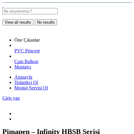
View all results
No results
Öne Çıkanlar
PVC Pencere
Cam Balkon
Montajcı
Anasayfa
Tedarikçi Ol
Montaj Servisi Ol
Giriş yap
Pimapen – Infinity HBSB Serisi