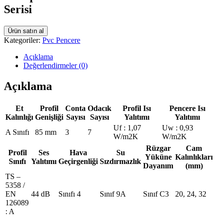
Serisi
Ürün satın al
Kategoriler:
Pvc Pencere
Açıklama
Değerlendirmeler (0)
Açıklama
Et
Profil
Conta
Odacık
Profil Isı
Pencere Isı
Kalınlığı
Genişliği
Sayısı
Sayısı
Yalıtımı
Yalıtımı
Uf : 1,07
Uw : 0,93
A Sınıfı
85 mm
3
7
W/m2K
W/m2K
Rüzgar
Cam
Profil
Ses
Hava
Su
Yüküne
Kalınlıkları
Sınıfı
Yalıtımı
Geçirgenliği
Sızdırmazlık
Dayanım
(mm)
TS –
5358 /
EN
44 dB
Sınıfı 4
Sınıf 9A
Sınıf C3
20, 24, 32
126089
: A