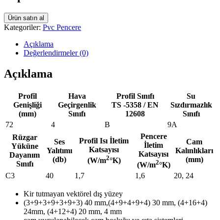
Ürün satın al
Kategoriler:
Pvc Pencere
Açıklama
Değerlendirmeler (0)
Açıklama
Profil
Hava
Profil Sınıfı
Su
Genişliği
Geçirgenlik
TS -5358 / EN
Sızdırmazlık
(mm)
Sınıfı
12608
Sınıfı
72
4
B
9A
Pencere
Rüzgar
Profil Isı İletim
Ses
Cam
İletim
Yüküne
Katsayısı
Yalıtımı
Kalınlıkları
Katsayısı
Dayanım
2
(db)
(mm)
(W/m
°K)
2
Sınıfı
(W/m
°K)
C3
40
1,7
1,6
20, 24
Kir tutmayan vektörel dış yüzey
(3+9+3+9+3+9+3) 40 mm,(4+9+4+9+4) 30 mm, (4+16+4)
24mm, (4+12+4) 20 mm, 4 mm