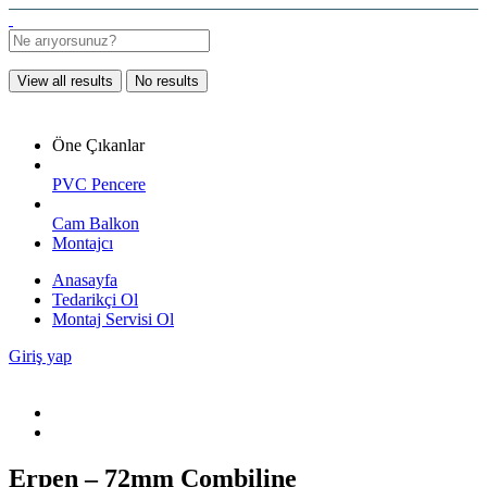
View all results
No results
Öne Çıkanlar
PVC Pencere
Cam Balkon
Montajcı
Anasayfa
Tedarikçi Ol
Montaj Servisi Ol
Giriş yap
Erpen – 72mm Combiline