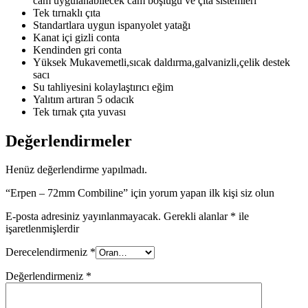
cam uygulanabilecek cam boşluğu ve çıta sistemleri
Tek tırnaklı çıta
Standartlara uygun ispanyolet yatağı
Kanat içi gizli conta
Kendinden gri conta
Yüksek Mukavemetli,sıcak daldırma,galvanizli,çelik destek
sacı
Su tahliyesini kolaylaştırıcı eğim
Yalıtım artıran 5 odacık
Tek tırnak çıta yuvası
Değerlendirmeler
Henüz değerlendirme yapılmadı.
“Erpen – 72mm Combiline” için yorum yapan ilk kişi siz olun
E-posta adresiniz yayınlanmayacak.
Gerekli alanlar
*
ile
işaretlenmişlerdir
Derecelendirmeniz
*
Değerlendirmeniz
*