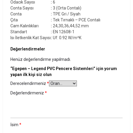
Odacık Sayısı
:
6
Conta Sayısı
:
3 (Orta Contalı)
Conta
:
TPE Gri / Siyah
Çıta
:
Tek Tırnaklı – PCE Contalı
Cam Kalınlıkları
:
24,30,36,44,52 mm
Standart
:
EN 12608-1
Isı İletkenlik Kat Sayısı
:
Uf: 0.92 W/m²K
Değerlendirmeler
Henüz değerlendirme yapılmadı.
“Egepen – Legend PVC Pencere Sistemleri” için yorum
yapan ilk kişi siz olun
Derecelendirmeniz
*
Değerlendirmeniz
*
İsim
*