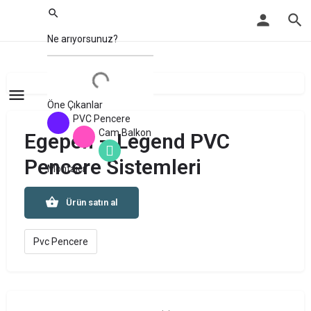
Öne Çıkanlar
PVC Pencere
Cam Balkon
Egepen – Legend PVC
Pencere Sistemleri
Montajcı
Ürün satın al
Pvc Pencere