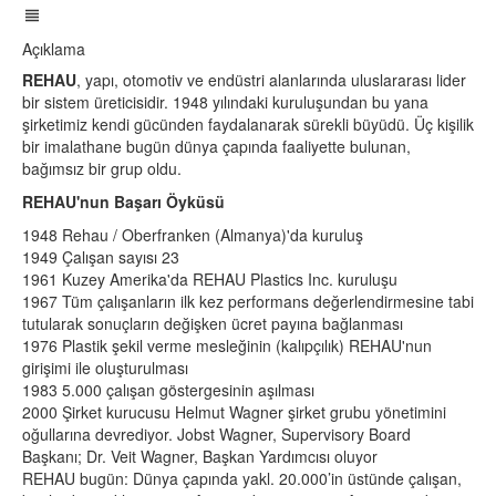
Açıklama
REHAU
, yapı, otomotiv ve endüstri alanlarında uluslararası lider
bir sistem üreticisidir. 1948 yılındaki kuruluşundan bu yana
şirketimiz kendi gücünden faydalanarak sürekli büyüdü. Üç kişilik
bir imalathane bugün dünya çapında faaliyette bulunan,
bağımsız bir grup oldu.
REHAU'nun Başarı Öyküsü
1948 Rehau / Oberfranken (Almanya)'da kuruluş
1949 Çalışan sayısı 23
1961 Kuzey Amerika'da REHAU Plastics Inc. kuruluşu
1967 Tüm çalışanların ilk kez performans değerlendirmesine tabi
tutularak sonuçların değişken ücret payına bağlanması
1976 Plastik şekil verme mesleğinin (kalıpçılık) REHAU'nun
girişimi ile oluşturulması
1983 5.000 çalışan göstergesinin aşılması
2000 Şirket kurucusu Helmut Wagner şirket grubu yönetimini
oğullarına devrediyor. Jobst Wagner, Supervisory Board
Başkanı; Dr. Veit Wagner, Başkan Yardımcısı oluyor
REHAU bugün: Dünya çapında yakl. 20.000’in üstünde çalışan,