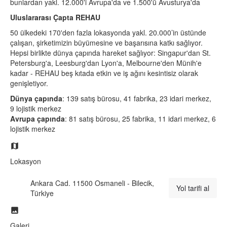
bunlardan yakl. 12.000'i Avrupa'da ve 1.500'ü Avusturya'da
Uluslararası Çapta REHAU
50 ülkedeki 170'den fazla lokasyonda yakl. 20.000’in üstünde
çalışan, şirketimizin büyümesine ve başarısına katkı sağlıyor.
Hepsi birlikte dünya çapında hareket sağlıyor: Singapur'dan St.
Petersburg'a, Leesburg'dan Lyon'a, Melbourne'den Münih'e
kadar - REHAU beş kıtada etkin ve iş ağını kesintisiz olarak
genişletiyor.
Dünya çapında
: 139 satış bürosu, 41 fabrika, 23 idari merkez,
9 lojistik merkez
Avrupa çapında
: 81 satış bürosu, 25 fabrika, 11 idari merkez, 6
lojistik merkez
Lokasyon
Ankara Cad. 11500 Osmaneli - Bilecik,
Yol tarifi al
Türkiye
Galeri