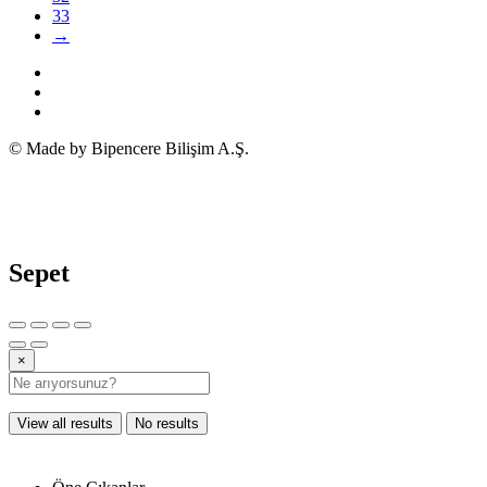
33
→
© Made by Bipencere Bilişim A.Ş.
Sepet
×
View all results
No results